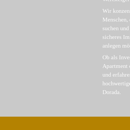
Wir konzent
Menschen, d
suchen und 
sicheres I
anlegen mö
Ob als Inve
Apartment o
und erfahre
hochwertig
Dorada.