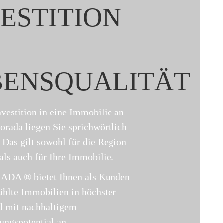
ESTITION
BENSQUALITÄT
nvestition in eine Immobilie an
orada liegen Sie sprichwörtlich
. Das gilt sowohl für die Region
als auch für Ihre Immobilie.
DA ® bietet Ihnen als Kunden
ählte Immobilien in höchster
d mit nachhaltigem
ungspotential an.