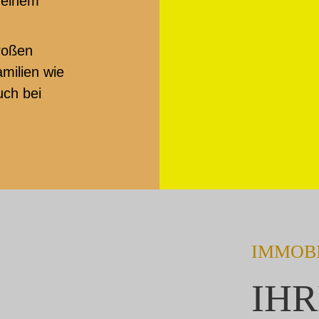
n einem
großen
milien wie
uch bei
IMMOBI
IHR