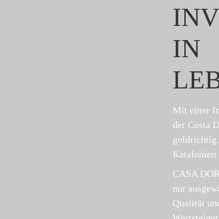
INV
IN
LE
Mit einer I
der Costa D
goldrichtig
Katalonien 
CASA DORA
nur ausgew
Qualität un
Wertsteiger