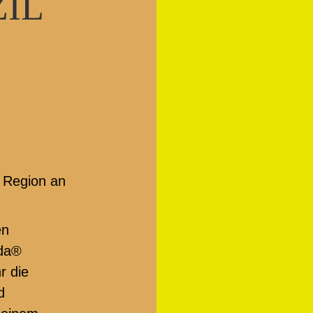
ZIL
e Region an
en
ada®
r die
d